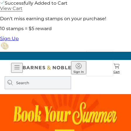
Successfully Added to Cart
View Cart
Don't miss earning stamps on your purchase!
10 stamps = $5 reward
Sign Up
Open
Barnes
Navigation
&
Sign In
Cart
Noble
Search
query