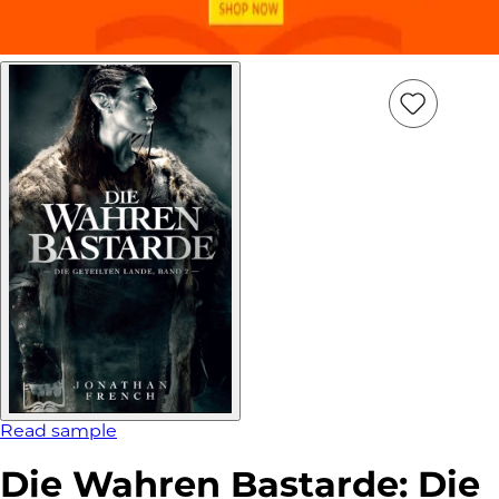
Add
Item
to
wish
list
Read sample
Die Wahren Bastarde: Die