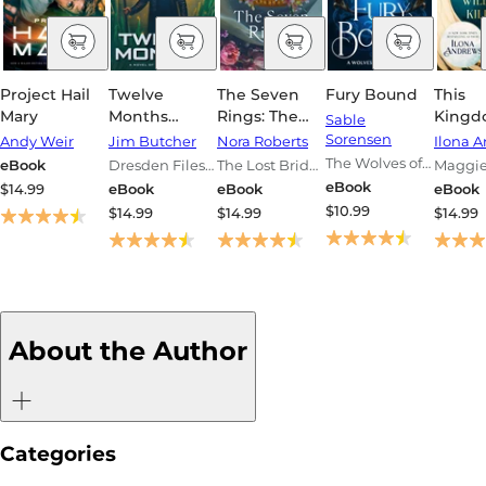
Project Hail
Twelve
The Seven
Fury Bound
This
Mary
Months
Rings: The
Kingd
Sable
(Dresden
Lost Bride
Not Ki
Sorensen
Andy Weir
Jim Butcher
Nora Roberts
Ilona 
Files Series
Trilogy, Book
The Wolves of
eBook
Dresden Files
The Lost Bride
Maggie
#18)
3
Ruin
Series
Trilogy
Undyi
eBook
$14.99
eBook
eBook
eBook
$10.99
$14.99
$14.99
$14.99
About the Author
Categories